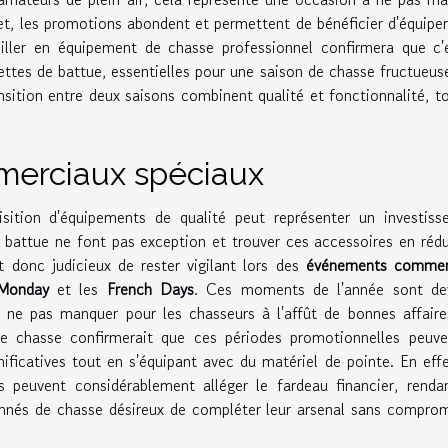
ffet, les promotions abondent et permettent de bénéficier d'équip
iller en équipement de chasse professionnel confirmera que c'
ttes de battue, essentielles pour une saison de chasse fructueus
nsition entre deux saisons combinent qualité et fonctionnalité, t
erciaux spéciaux
sition d'équipements de qualité peut représenter un investiss
 battue ne font pas exception et trouver ces accessoires en réd
st donc judicieux de rester vigilant lors des
événements commer
Monday
et les
French Days
. Ces moments de l'année sont de
à ne pas manquer pour les chasseurs à l'affût de bonnes affair
 chasse confirmerait que ces périodes promotionnelles peuve
ificatives tout en s'équipant avec du matériel de pointe. En effe
peuvent considérablement alléger le fardeau financier, rendan
onnés de chasse désireux de compléter leur arsenal sans compro