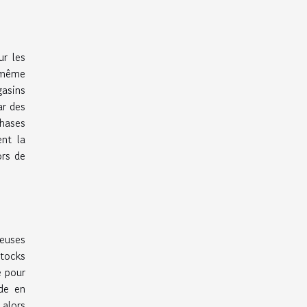
ur les
e même
asins
ar des
phases
ent la
ors de
reuses
stocks
e pour
de en
alors