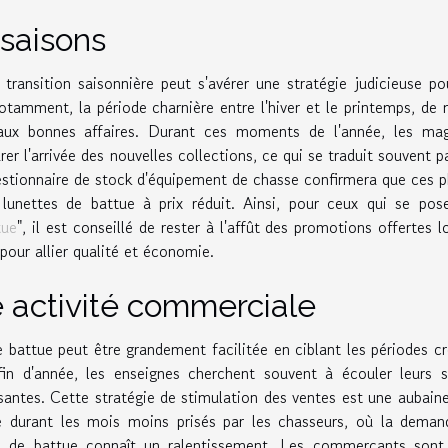
 saisons
 transition saisonnière peut s'avérer une stratégie judicieuse po
tamment, la période charnière entre l'hiver et le printemps, d
e aux bonnes affaires. Durant ces moments de l'année, les mag
er l'arrivée des nouvelles collections, ce qui se traduit souvent p
gestionnaire de stock d'équipement de chasse confirmera que ces 
lunettes de battue à prix réduit. Ainsi, pour ceux qui se pos
tue
", il est conseillé de rester à l'affût des promotions offertes l
our allier qualité et économie.
e activité commerciale
e battue peut être grandement facilitée en ciblant les périodes c
fin d'année, les enseignes cherchent souvent à écouler leurs 
santes. Cette stratégie de stimulation des ventes est une aubain
 durant les mois moins prisés par les chasseurs, où la deman
es de battue connaît un ralentissement. Les commerçants sont 