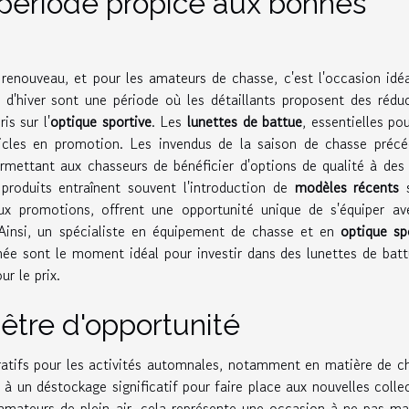
 période propice aux bonnes
enouveau, et pour les amateurs de chasse, c'est l'occasion idé
s d'hiver sont une période où les détaillants proposent des rédu
is sur l'
optique sportive
. Les
lunettes de battue
, essentielles po
rticles en promotion. Les invendus de la saison de chasse préc
rmettant aux chasseurs de bénéficier d'options de qualité à des 
produits entraînent souvent l'introduction de
modèles récents
s
ux promotions, offrent une opportunité unique de s'équiper av
Ainsi, un spécialiste en équipement de chasse et en
optique sp
nnée sont le moment idéal pour investir dans des lunettes de bat
ur le prix.
nêtre d'opportunité
ratifs pour les activités automnales, notamment en matière de c
 à un déstockage significatif pour faire place aux nouvelles colle
amateurs de plein air, cela représente une occasion à ne pas m