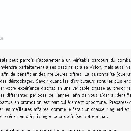
le
éale peut parfois s'apparenter à un véritable parcours du comba
viendra parfaitement à ses besoins et à sa vision, mais aussi vei
afin de bénéficier des meilleures offres. La saisonnalité joue u
es déstockages. Savoir quand les distributeurs sont les plus enc
er votre expérience d'achat en une véritable chasse au trésor ré
es différentes périodes de l'année, afin de vous aider à identifi
 battue en promotion est particulièrement opportune. Préparez-
her les meilleures affaires, comme le ferait un chasseur aguerri en
t événements à privilégier pour optimiser votre achat.