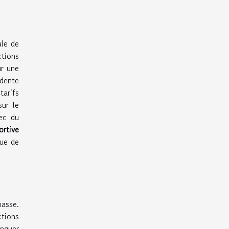
ale de
ctions
ur une
édente
tarifs
ur le
ec du
ortive
tue de
hasse.
ctions
anquer