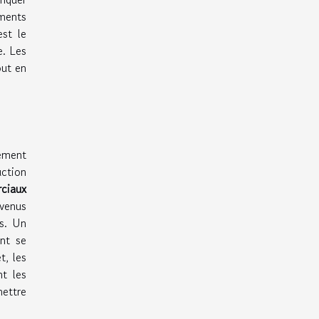
ements
est le
e. Les
out en
ement
uction
ciaux
venus
es. Un
nt se
t, les
t les
mettre