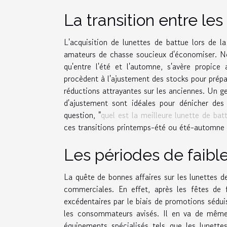
La transition entre les
L'acquisition de lunettes de battue lors de la
amateurs de chasse soucieux d'économiser. No
qu'entre l'été et l'automne, s'avère propic
procèdent à l'ajustement des stocks pour prépar
réductions attrayantes sur les anciennes. Un 
d'ajustement sont idéales pour dénicher des 
question, "
quel est la meilleure lunette de bat
ces transitions printemps-été ou été-automne p
Les périodes de faibl
La quête de bonnes affaires sur les lunettes d
commerciales. En effet, après les fêtes de 
excédentaires par le biais de promotions sédui
les consommateurs avisés. Il en va de même
équipements spécialisés tels que les lunett