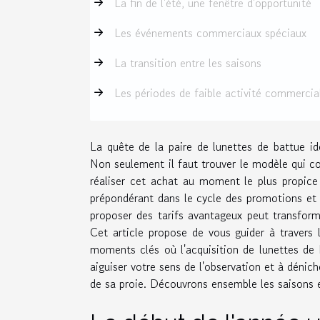
La fin de l'été, une fenêtre d'opportunité
Les événements commerciaux spéciaux
La transition entre les saisons
Les périodes de faible activité commercia
La quête de la paire de lunettes de battue id
Non seulement il faut trouver le modèle qui con
réaliser cet achat au moment le plus propice 
prépondérant dans le cycle des promotions et d
proposer des tarifs avantageux peut transform
Cet article propose de vous guider à travers l
moments clés où l'acquisition de lunettes de
aiguiser votre sens de l'observation et à dénic
de sa proie. Découvrons ensemble les saisons e