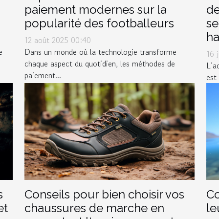
paiement modernes sur la
de
popularité des footballeurs
se
ha
12 août 2025 00:40
e
Dans un monde où la technologie transforme
16 
chaque aspect du quotidien, les méthodes de
L’a
paiement...
est
Conseils pour bien choisir vos
Co
s
chaussures de marche en
le
et